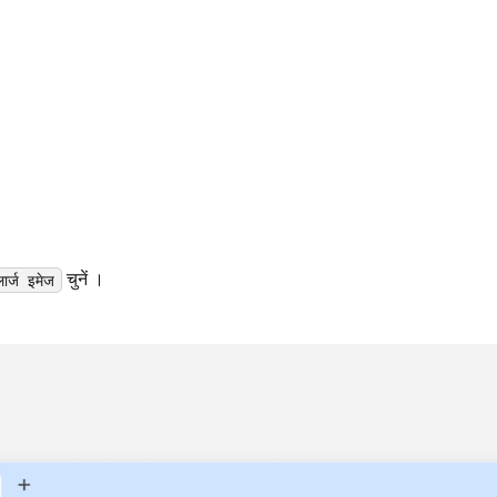
।
चुनें ।
ार्ज इमेज