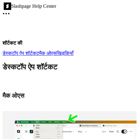
Slashpage Help Center
शॉर्टकट की
डेस्कटॉप ऐप शॉर्टकट
मैक ओएस
खिड़कियाँ
डेस्कटॉप ऐप शॉर्टकट
मैक ओएस