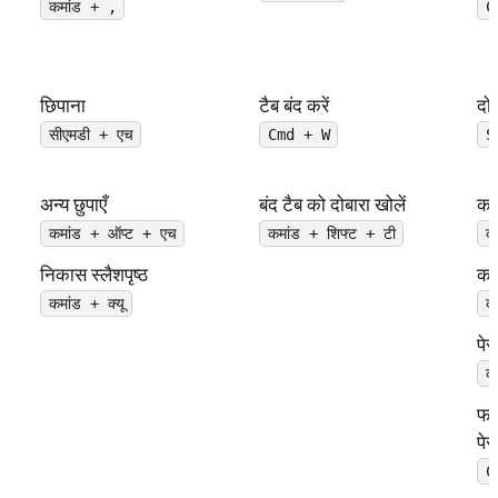
कमांड + ,
C
छिपाना
टैब बंद करें
दोब
सीएमडी + एच
Cmd + W
S
अन्य छुपाएँ
बंद टैब को दोबारा खोलें
का
कमांड + ऑप्ट + एच
कमांड + शिफ्ट + टी
क
निकास स्लैशपृष्ठ
कॉ
कमांड + क्यू
क
पेस
क
फॉर
पेस
C