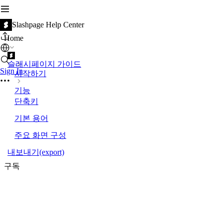
Slashpage Help Center
Home
슬래시페이지 가이드
Sign In
시작하기
기능
단축키
기본 용어
주요 화면 구성
내보내기(export)
구독