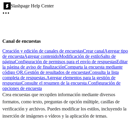
Slashpage Help Center
Canal de encuestas
Creación y edición de canales de encuestas
Crear canal
Agregar tipo
de encuesta
Agregar contenido
Modificación de estilo
Salto de
página
Configuración de permisos para el envío de respuestas
Editar
la página de aviso de finalización
Comparta la encuesta mediante
código QR.
Gestión de resultados de encuestas
Consulta la lista
completa de respuestas.
Agregar elementos para la gestión de
respuestas
Consulte el resumen de la encuesta.
Configuración de
opciones de encuesta
Crea encuestas que recopilen información mediante diversos
formatos, como texto, preguntas de opción múltiple, casillas de
verificación y archivos. Puedes modificar los estilos, incluyendo la
inserción de imágenes o vídeos y la aplicación de temas.