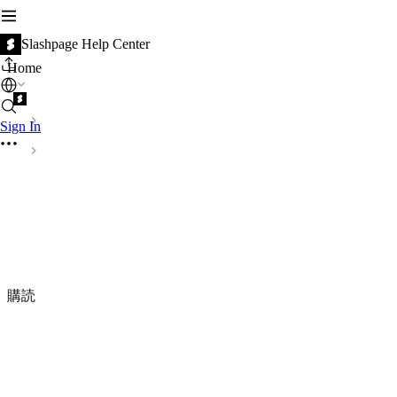
Slashpage Help Center
Home
Sign In
購読