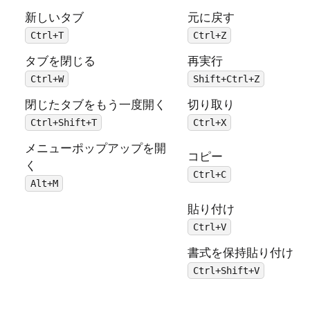
新しいタブ
元に戻す
Ctrl+T
Ctrl+Z
タブを閉じる
再実行
Ctrl+W
Shift+Ctrl+Z
閉じたタブをもう一度開く
切り取り
Ctrl+Shift+T
Ctrl+X
メニューポップアップを開
コピー
く
Ctrl+C
Alt+M
貼り付け
Ctrl+V
書式を保持貼り付け
Ctrl+Shift+V