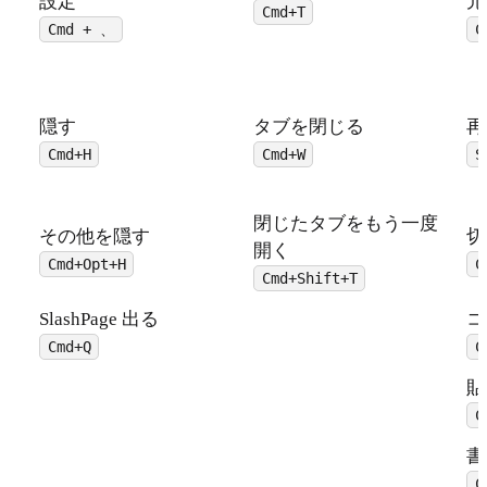
設定
元
Cmd+T
Cmd + 、
C
隠す
タブを閉じる
再
Cmd+H
Cmd+W
S
閉じたタブをもう一度
その他を隠す
切
開く
Cmd+Opt+H
C
Cmd+Shift+T
SlashPage 出る
コ
Cmd+Q
C
貼
C
書
C