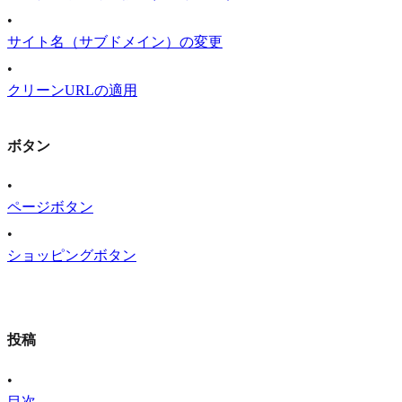
•
サイト名（サブドメイン）の変更
•
クリーンURLの適用
ボタン
•
ページボタン
•
ショッピングボタン
投稿
•
目次