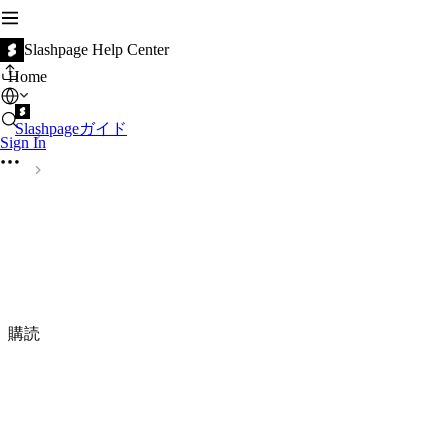
Slashpage Help Center
Home
Slashpageガイド
Sign In
購読