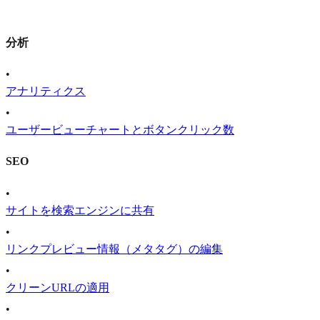
分析
•
アナリティクス
•
ユーザービューチャートとボタンクリック数
SEO
•
サイトを検索エンジンに共有
•
リンクプレビュー情報（メタタグ）の編集
•
クリーンURLの適用
•