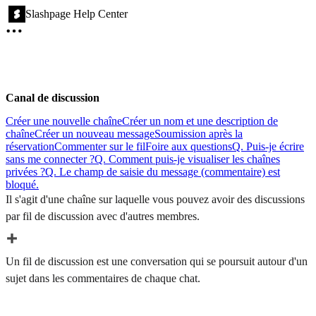
Slashpage Help Center
Canal de discussion
Créer une nouvelle chaîne
Créer un nom et une description de
chaîne
Créer un nouveau message
Soumission après la
réservation
Commenter sur le fil
Foire aux questions
Q. Puis-je écrire
sans me connecter ?
Q. Comment puis-je visualiser les chaînes
privées ?
Q. Le champ de saisie du message (commentaire) est
bloqué.
Il s'agit d'une chaîne sur laquelle vous pouvez avoir des discussions
par fil de discussion avec d'autres membres.
Un fil de discussion est une conversation qui se poursuit autour d'un
sujet dans les commentaires de chaque chat.