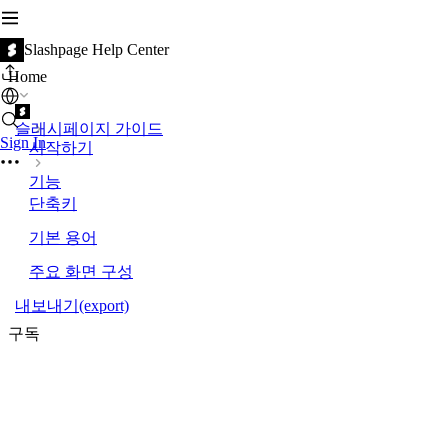
Slashpage Help Center
Home
슬래시페이지 가이드
Sign In
시작하기
기능
단축키
기본 용어
주요 화면 구성
내보내기(export)
구독